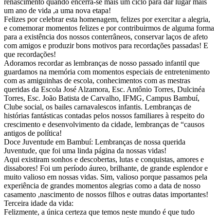
renascimento quando encerra-se mais um ciclo para dar lugar mais
um ano de vida ,a uma nova etapa!
Felizes por celebrar esta homenagem, felizes por exercitar a alegria,
e comemorar momentos felizes e por contribuirmos de alguma forma
para a existência dos nossos conterrâneos, conservar laços de afeto
com amigos e produzir bons motivos para recordações passadas! E
que recordações!
Adoramos recordar as lembranças de nosso passado infantil que
guardamos na memória com momentos especiais de entretenimento
com as amiguinhas de escola, conhecimentos com as mestras
queridas da Escola José Alzamora, Esc. Antônio Torres, Dulcinéa
Torres, Esc. João Batista de Carvalho, IFMG, Campus Bambuí,
Clube social, os bailes carnavalescos infantis. Lembranças de
histórias fantásticas contadas pelos nossos familiares à respeito do
crescimento e desenvolvimento da cidade, lembranças de “causos
antigos de política!
Doce Juventude em Bambuí: Lembranças de nossa querida
Juventude, que foi uma linda página da nossas vidas!
Aqui existiram sonhos e descobertas, lutas e conquistas, amores e
dissabores! Foi um período áureo, brilhante, de grande esplendor e
muito valioso em nossas vidas. Sim, valioso porque passamos pela
experiência de grandes momentos alegrias como a data de nosso
casamento ,nascimento de nossos filhos e outras datas importantes!
Terceira idade da vida:
Felizmente, a única certeza que temos neste mundo é que tudo