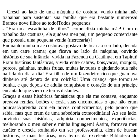
Cresci ao lado de uma máquina de costura, vendo minha mãe
trabalhar para sustentar sua família que era bastante numerosa!
Éramos nove filhos ao todo!Todos pequenos:
- "Era uma escadinha de filhos", como dizia minha mãe! Com o
trabalho das costuras, ela ajudava meu pai, um pequeno comerciante
que possuia uma pequena venda (mercearia) !
Enquanto minha mãe costurava gostava de ficar ao seu lado, deitada
em um catre (cama) que ficava ao lado da máquina, ouvindo
histórias de sua infância, vivida na Fazenda da Caatinga, em Tapiraí!
Eram histórias fantásticas, vivida entre cabras, bois,vacas, monjolo,
porcos, galinhas, muitas frutas, muitas lavouras e ajudando sua mãe
na lida do dia a dia! Era filha de um fazendeiro rico que guardava
dinheiro até dentro de um colchão! Uma criança que tornou-se
bonita, e que depois de adulta conquistou o coração de um príncipe
encantado que viera de terras distantes.
Graças a essas históricas fantásticas que ela me contava, enquanto
pregava rendas, botões e cosia suas encomendas o que não eram
poucas!Aprendia com ela novos conhecimentos, pelo pouco que
sabia, mas que eram de uma sabedoria extraordinária! Ao seu lado,
ouvindo suas histórias, adquiria conhecimentos, experiências,
melhorando o meu saber e minha linguagem! Assim, formava meu
caráter e crescia sonhando em ser professorinha, além de buscar,
histórias, e mais histórias, nos livros da excelente Biblioteca do