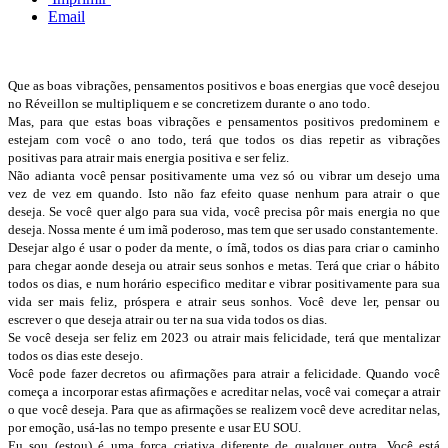
Email
Que as boas vibrações, pensamentos positivos e boas energias que você desejou
no Réveillon se multipliquem e se concretizem durante o ano todo.
Mas, para que estas boas vibrações e pensamentos positivos predominem e
estejam com você o ano todo, terá que todos os dias repetir as vibrações
positivas para atrair mais energia positiva e ser feliz.
Não adianta você pensar positivamente uma vez só ou vibrar um desejo uma
vez de vez em quando. Isto não faz efeito quase nenhum para atrair o que
deseja. Se você quer algo para sua vida, você precisa pôr mais energia no que
deseja. Nossa mente é um imã poderoso, mas tem que ser usado constantemente.
Desejar algo é usar o poder da mente, o ímã, todos os dias para criar o caminho
para chegar aonde deseja ou atrair seus sonhos e metas. Terá que criar o hábito
todos os dias, e num horário especifico meditar e vibrar positivamente para sua
vida ser mais feliz, próspera e atrair seus sonhos. Você deve ler, pensar ou
escrever o que deseja atrair ou ter na sua vida todos os dias.
Se você deseja ser feliz em 2023 ou atrair mais felicidade, terá que mentalizar
todos os dias este desejo.
Você pode fazer decretos ou afirmações para atrair a felicidade. Quando você
começa a incorporar estas afirmações e acreditar nelas, você vai começar a atrair
o que você deseja. Para que as afirmações se realizem você deve acreditar nelas,
por emoção, usá-las no tempo presente e usar EU SOU.
Eu sou (estou) é uma força criativa diferente de qualquer outra. Você está