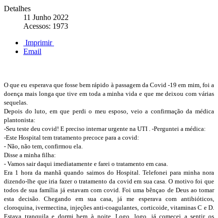
Detalhes
11 Junho 2022
Acessos: 1973
Imprimir
Email
O que eu esperava que fosse bem rápido à passagem da Covid -19 em mim, foi a
doença mais longa que tive em toda a minha vida e que me deixou com várias
sequelas.
Depois do luto, em que perdi o meu esposo, veio a confirmação da médica
plantonista:
-Seu teste deu covid! E preciso internar urgente na UTI . -Perguntei a médica:
-Este Hospital tem tratamento precoce para a covid:
- Não, não tem, confirmou ela.
Disse a minha filha:
- Vamos sair daqui imediatamente e farei o tratamento em casa.
Era 1 hora da manhã quando saimos do Hospital. Telefonei para minha nora
dizendo-lhe que iria fazer o tratamento da covid em sua casa. O motivo foi que
todos de sua família já estavam com covid. Foi uma bênçao de Deus ao tomar
esta decisão. Chegando em sua casa, já me esperava com antibióticos,
cloroquina, ivermectina, injeções anti-coagulantes, corticoide, vitaminas C e D.
Estava tranquila e dormi bem à noite. Logo, logo, já comecei a sentir os