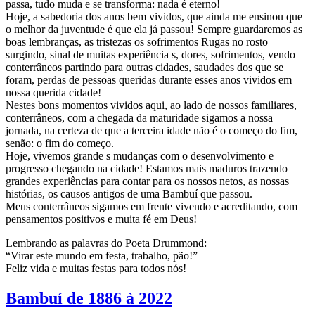
passa, tudo muda e se transforma: nada é eterno!
Hoje, a sabedoria dos anos bem vividos, que ainda me ensinou que
o melhor da juventude é que ela já passou! Sempre guardaremos as
boas lembranças, as tristezas os sofrimentos Rugas no rosto
surgindo, sinal de muitas experiência s, dores, sofrimentos, vendo
conterrâneos partindo para outras cidades, saudades dos que se
foram, perdas de pessoas queridas durante esses anos vividos em
nossa querida cidade!
Nestes bons momentos vividos aqui, ao lado de nossos familiares,
conterrâneos, com a chegada da maturidade sigamos a nossa
jornada, na certeza de que a terceira idade não é o começo do fim,
senão: o fim do começo.
Hoje, vivemos grande s mudanças com o desenvolvimento e
progresso chegando na cidade! Estamos mais maduros trazendo
grandes experiências para contar para os nossos netos, as nossas
histórias, os causos antigos de uma Bambuí que passou.
Meus conterrâneos sigamos em frente vivendo e acreditando, com
pensamentos positivos e muita fé em Deus!
Lembrando as palavras do Poeta Drummond:
“Virar este mundo em festa, trabalho, pão!”
Feliz vida e muitas festas para todos nós!
Bambuí de 1886 à 2022