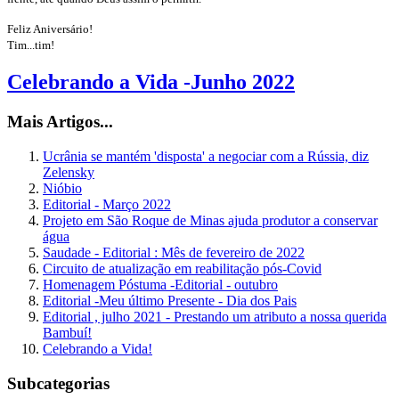
Feliz Aniversário!
Tim...tim!
Celebrando a Vida -Junho 2022
Mais Artigos...
Ucrânia se mantém 'disposta' a negociar com a Rússia, diz
Zelensky
Nióbio
Editorial - Março 2022
Projeto em São Roque de Minas ajuda produtor a conservar
água
Saudade - Editorial : Mês de fevereiro de 2022
Circuito de atualização em reabilitação pós-Covid
Homenagem Póstuma -Editorial - outubro
Editorial -Meu último Presente - Dia dos Pais
Editorial , julho 2021 - Prestando um atributo a nossa querida
Bambuí!
Celebrando a Vida!
Subcategorias