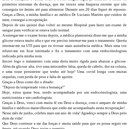
primeiros sintomas da doença, que me trouxe uma fraqueza enorme que não
conseguia ter ânimo até para alimentar. Durante uns 20 dias fiquei de repouso.
Graças a Deus, a minha família e ao médico Dr. Luciano Martins que cuidou de
mim, consegui a recuperação.
Depois de uns quinze dias voltei ao mesmo Hospital para fazer um exame de
sangue para verificar se estava tudo normal.
A entregar-me o exame horas depois, a médica plantonista disse-me que a minha
glicose estava muito alta e que era preciso internar-me para o tratamento. Queria
internar-me na UTI para que eu tivesse mais assistência médica. Mais uma vez
relutei-me em ficar internada e fiz o tratamento com uma endocrinologista
indicada pela minha nora.
Iniciei logo o tratamento com uma dieta muito rígida para abaixar a glicose.
Além da glicose alta, tive uma miocardite falsa, queda de cabelo, dor na coluna,
e uma tosse persistente que tenho até hoje! Uma covid longa com muitas
sequelas, com perda de peso e falta de apetite.
Graças a Deus como diz o ditado:
“Depois da tempestade vem a bonança!”
Hoje, estou quase boa, sendo acompanhada por um endocrinologista, uma
nutricionista e um cardiologista.
Graças à Deus, venci com muita fé em Deus a doença, com o amparo de minha
família e médicos maravilhosos que estão me acompanhado nesta recuperação!
Nesse mês de junho, celebro mais um ano de vida! Agradeço sempre a Deus pelo
dom da vida!
Que Deus continue a me dar forças e muita saúde para que eu possa seguir em
frente, até quando Deus assim o permitir.