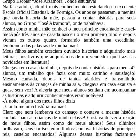
Grupo Escolar “José Alzamora”, onde estudava!
Na fase adulta, adquiri mais conhecimentos estudando na excelente
Escola Oficial Estadual, de Formiga. Os anos se passaram, a menina
que ouvia historia da mãe, passou a contar histórias para seus
alunos, no Grupo “José Alzamora”, onde trabalhava.
Assim como minha mãe conheci o meu príncipe encantado e casei-
me!Após três anos de casada nasceu o meu primeiro filho e depois
vieram os outros quatro, formando também uma escadinha,
lembrando das palavras de minha mãe!
Meus filhos também cresciam ouvindo histórias e adquirindo mais
leituras, nos livros que adquiríamos de um vendedor que trazia as
novidades em literatura!
Chegava em casa à tardinha, depois de contar histórias para meus 42
alunos, um trabalho que fazia com muito carinho e satisfação!
Mesmo cansada, depois de tantos alaridos e transmitindo
ensinamentos às crianças de minha sala, chegava em casa exausta e
quase sem voz! A alegria que meus alunos sentiam em acompanhar
as histórias e adquirir conhecimentos eram notáveis!
-À noite, algum dos meus filhos dizia
- Conta-me uma história mamãe!
Claro que nem lembrava do cansaço e contava a mesma história
contada para as crianças de minha classe! Gostava de ver a reação
de meus filhos, assim como de meus alunos! Seus olhinhos
brilhavam, seus sorrisos eram lindos: contava histórias de príncipes,
reis, castelos encantados! Algumas dessas histórias faziam-me