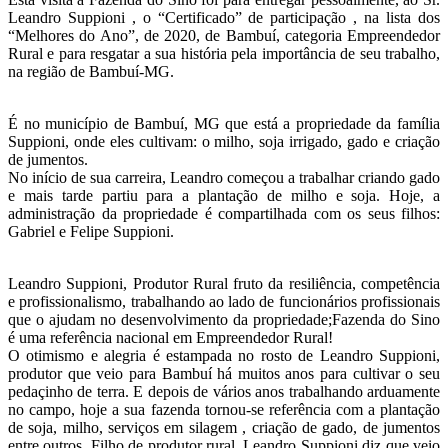
Leandro Suppioni , o “Certificado” de participação , na lista dos
“Melhores do Ano”, de 2020, de Bambuí, categoria Empreendedor
Rural e para resgatar a sua história pela importância de seu trabalho,
na região de Bambuí-MG.
É no município de Bambuí, MG que está a propriedade da família
Suppioni, onde eles cultivam: o milho, soja irrigado, gado e criação
de jumentos.
No início de sua carreira, Leandro começou a trabalhar criando gado
e mais tarde partiu para a plantação de milho e soja. Hoje, a
administração da propriedade é compartilhada com os seus filhos:
Gabriel e Felipe Suppioni.
Leandro Suppioni, Produtor Rural fruto da resiliência, competência
e profissionalismo, trabalhando ao lado de funcionários profissionais
que o ajudam no desenvolvimento da propriedade;Fazenda do Sino
é uma referência nacional em Empreendedor Rural!
O otimismo e alegria é estampada no rosto de Leandro Suppioni,
produtor que veio para Bambuí há muitos anos para cultivar o seu
pedaçinho de terra. E depois de vários anos trabalhando arduamente
no campo, hoje a sua fazenda tornou-se referência com a plantação
de soja, milho, serviços em silagem , criação de gado, de jumentos
entre outros. Filho de produtor rural, Leandro Suppioni diz que veio