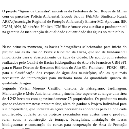
O projeto "Águas da Canastra", iniciativa da Prefeitura de São Roque de Minas
com os parceiros Polícia Ambiental, Sicoob Sarom, FAEMG, Sindicato Rural,
ARPA (Associação Regional de Proteção Ambiental), Emater-MG, Aprocam, IEF,
IGAM, ANA, Ministério Público, ICMBio e Amasc visa auxiliar o produtor rural
na garantia da manutenção da qualidade e quantidade das águas no município.
Nesse primeiro momento, as bacias hidrográficas selecionadas para início do
projeto são as do Rio do Peixe e Ribeirão da Usina, que são de fundamental
importância para o abastecimento de água da cidade. De acordo com estudos
realizados pelo Comitê de Bacias Hidrográficas do Alto São Francisco CBH SF1
para o Plano Diretor de Recursos Hídricos do Alto São Francisco - PDRH - SF1,
para a classificação dos corpos de água dos municípios, são as que mais
necessitam de intervenções para melhoria tanto da quantidade quanto da
qualidade de água.
Segundo Vivian Moreno Castillo, diretora de Paisagismo, Jardinagem,
Manutenção e Meio Ambiente, nesta primeira fase espera-se abranger uma área
de 4.242 hectares com aproximadamente 75 propriedades. Os produtores rurais
que se cadastrarem nessa primeira fase, além de ganhar o Projeto Individual para
sua propriedade, que indicará as ações necessárias apontadas pelo PIP de cada
propriedade, poderão ter os projetos executados sem custos para o produtor
rural, como a construção de terraços, barraginhas, instalação de fossas
biodigestoras e construção de cercas para recuperação de Área de Proteção