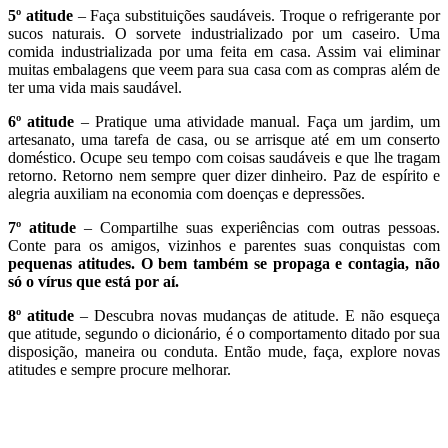
5º atitude
– Faça substituições saudáveis. Troque o refrigerante por
sucos naturais. O sorvete industrializado por um caseiro. Uma
comida industrializada por uma feita em casa. Assim vai eliminar
muitas embalagens que veem para sua casa com as compras além de
ter uma vida mais saudável.
6º atitude
– Pratique uma atividade manual. Faça um jardim, um
artesanato, uma tarefa de casa, ou se arrisque até em um conserto
doméstico. Ocupe seu tempo com coisas saudáveis e que lhe tragam
retorno. Retorno nem sempre quer dizer dinheiro. Paz de espírito e
alegria auxiliam na economia com doenças e depressões.
7º atitude
– Compartilhe suas experiências com outras pessoas.
Conte para os amigos, vizinhos e parentes suas conquistas com
pequenas atitudes. O bem também se propaga e contagia, não
só o vírus que está por aí.
8º atitude
– Descubra novas mudanças de atitude. E não esqueça
que atitude, segundo o dicionário, é o comportamento ditado por sua
disposição, maneira ou conduta. Então mude, faça, explore novas
atitudes e sempre procure melhorar.