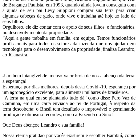
de Bragança Paulista, em 1993, quando ainda jovem conseguiu com
a ajuda de seu pai Levy Suppioni comprar sua terra para criar
algumas cabeças de gado, onde vive e trabalha até hoje,ao lado de
seus filhos.
Orgulhoso, ele diz contar com o apoio de seus filhos, e funcionários,
no desenvolvimento da propriedade.
“Aqui a gente trabalha em família, em equipe. Temos funcionários
profissionais para todos os setores da fazenda que nos ajudam em
tecnologia para o desenvolvimento da propriedade ,finaliza Leandro,
ao JCanastra.
-Um bem intangível de imenso valor brota de nossa abençoada terra:
a esperança!
Esperança por dias melhores, depois desta Covid -19, esperança por
um agronegócio excelente, para alimentar milhares de brasileiros.
“A terra na qual em se plantando tudo dá” como disse Pero Vaz de
Caminha, em uma carta enviada ao rei de Portugal, à respeito da
terra descoberta: o Brasil tem desafiado o improvável e germinando
produção e otimismo recordes, como a Fazenda do Sino!
Que Deus abençoe Leandro e sua família!
Nossa eterna gratidão por vocês existirem e escolher Bambuí, como