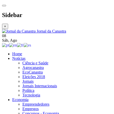
Sidebar
×
Jornal da Canastra
08
Sáb
,
Ago
Home
Notícias
Ciência e Saúde
Agrocanastra
EcoCanastra
Eleições 2018
Jornais
Jornais Internacionais
Política
Tecnologia
Economia
Empreendedores
Empregos
Concursos - Economia