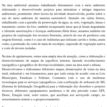
Na área ambiental atuamos trabalhando diretamente com o meio ambiente
elaborando e desenvolvendo projetos para minimizar e mitigar impactos
ambientais, permitindo obter lucros da atividade desenvolvida, porém sobre o
uso do meio ambiente de maneira sustentável. Atuando em várias frentes,
trabalhando com a questão da preservação da água, ar, solo, vegetação, fauna e
tratamento correto do lixo, também recuperando áreas que já foram degradadas
e obtendo autorizações e licenças ambientais.Além disso, atuamos também em
projetos de exploração dos recursos florestais, através do uso de produtos com
origem florestal, como é o caso de indústrias que utilizam carvão e lenha, assim
como, a permissão do corte de mata de eucalipto, supressão de vegetação nativa
e corte de árvores isoladas.
Na área de agrimensura, temos uma ampla área de atuação, como a elaboração e
desenvolvimento de mapas da superfície terrestre, fazendo reconhecimento
topográfico e geográfico de diversas localidades, tanto na área rural e urbana.
Desenvolvemos e elaboramos diferentes mapas, demarcações de terras na área
rural, industrial e em loteamentos, para que tudo esteja de acordo com as Leis
Municipais, Estaduais e Federais. Contamos com o uso de modernas
tecnologias para os serviços topográficos, com a utilização de softwares de SIG
(Sistema de Informação Geográfica) para a elaboração dos desenhos e projetos
técnicos, diferentes equipamentos modernos e de alta precisão como GPS,
Drone, Estação total, entre outros, que auxiliam nos serviçosde campo, no
sensoriamento remoto e o geoprocessamento.