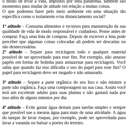
o modo de levar a vida, impostos por uma pandemia, também são
momentos para mudar de atitude em relação a muitas coisas.
O que podemos fazer pelo meio ambiente em uma situação tão
específica como o isolamento e/ou distanciamento social?
1º atitude
– Consuma alimentos e recursos para manutenção da sua
qualidade de vida de modo responsável e cuidadoso. Pense antes de
comprar. Faça uma lista de compras. Depois de escrever a lista pode
perceber que algumas coisas colocadas ali podem ser descartas ou
são desnecessárias.
2º atitude
– Separe para reciclagem todo e qualquer material
possível de ser aproveitado para esse fim. Por exemplo, não amasse
papéis em forma de bolinha para armazenar para reciclagem. Você
sabia que quando faz isso dificulta o uso do papel para esse fim? O
papel para reciclagem deve ser rasgado e não amassado.
3º atitude
– Separe a parte orgânica do seu lixo e não misture a
parte não orgânica. Faça uma compostagem na sua casa. Assim você
terá um excelente adubo para suas plantas e não gastará nada por
isso além de alguns minutos por dia.
4º atitude
– Evite gastar água demais para tarefas simples e sempre
que possível use a mesma água para mais de uma atividade. A água
do tanque de lavar roupas, por exemplo, pode ser aproveitada para
lavar a varanda ou baixar a poeira do terreiro.