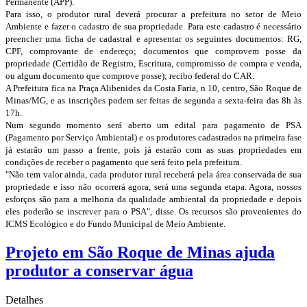
Permanente (APP).
Para isso, o produtor rural deverá procurar a prefeitura no setor de Meio
Ambiente e fazer o cadastro de sua propriedade. Para este cadastro é necessário
preencher uma ficha de cadastral e apresentar os seguintes documentos: RG,
CPF, comprovante de endereço; documentos que comprovem posse da
propriedade (Certidão de Registro, Escritura, compromisso de compra e venda,
ou algum documento que comprove posse); recibo federal do CAR.
A Prefeitura fica na Praça Alibenides da Costa Faria, n 10, centro, São Roque de
Minas/MG, e as inscrições podem ser feitas de segunda a sexta-feira das 8h às
17h.
Num segundo momento será aberto um edital para pagamento de PSA
(Pagamento por Serviço Ambiental) e os produtores cadastrados na primeira fase
já estarão um passo a frente, pois já estarão com as suas propriedades em
condições de receber o pagamento que será feito pela prefeitura.
"Não tem valor ainda, cada produtor rural receberá pela área conservada de sua
propriedade e isso não ocorrerá agora, será uma segunda etapa. Agora, nossos
esforços são para a melhoria da qualidade ambiental da propriedade e depois
eles poderão se inscrever para o PSA", disse. Os recursos são provenientes do
ICMS Ecológico e do Fundo Municipal de Meio Ambiente.
Projeto em São Roque de Minas ajuda
produtor a conservar água
Detalhes