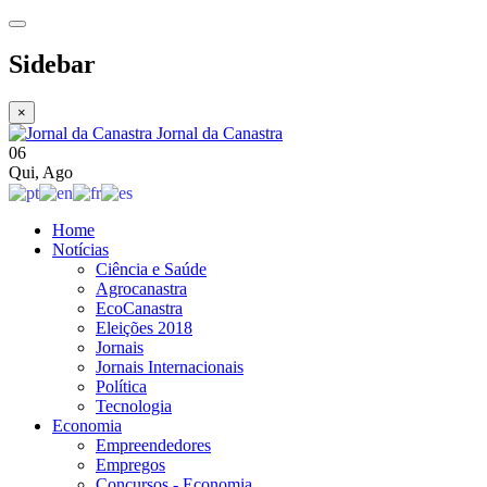
Sidebar
×
Jornal da Canastra
06
Qui
,
Ago
Home
Notícias
Ciência e Saúde
Agrocanastra
EcoCanastra
Eleições 2018
Jornais
Jornais Internacionais
Política
Tecnologia
Economia
Empreendedores
Empregos
Concursos - Economia