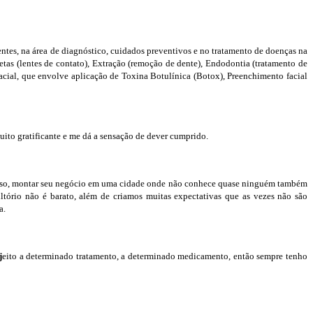
ientes, na área de diagnóstico, cuidados preventivos e no tratamento de doenças na
cetas (lentes de contato), Extração (remoção de dente), Endodontia (tratamento de
facial, que envolve aplicação de Toxina Botulínica (Botox), Preenchimento facial
uito gratificante e me dá a sensação de dever cumprido.
disso, montar seu negócio em uma cidade onde não conhece quase ninguém também
tório não é barato, além de criamos muitas expectativas que as vezes não são
a.
j
eito a determinado tratamento, a determinado medicamento, então sempre tenho