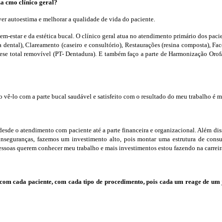
a cmo clínico geral?
er autoestima e melhorar a qualidade de vida do paciente.
bem-estar e da estética bucal. O clínico geral atua no atendimento primário dos pac
a dental), Clareamento (caseiro e consultório), Restaurações (resina composta), Fa
rótese total removível (PT- Dentadura). E também faço a parte de Harmonização Oro
 vê-lo com a parte bucal saudável e satisfeito com o resultado do meu trabalho é m
esde o atendimento com paciente até a parte financeira e organizacional. Além 
seguranças, fazemos um investimento alto, pois montar uma estrutura de consul
ssoas querem conhecer meu trabalho e mais investimentos estou fazendo na carreir
com cada paciente, com cada tipo de procedimento, pois cada um reage de um 