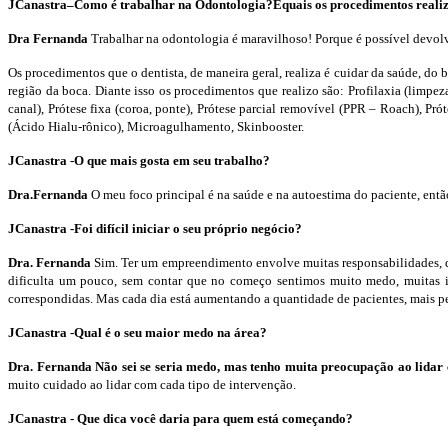
JCanastra–Como é trabalhar na Odontologia?Equais os procedimentos realiz
Dra Fernanda
Trabalhar na odontologia é maravilhoso! Porque é possível devolv
Os procedimentos que o dentista, de maneira geral, realiza é cuidar da saúde, do 
região da boca. Diante isso os procedimentos que realizo são: Profilaxia (limpez
canal), Prótese fixa (coroa, ponte), Prótese parcial removível (PPR – Roach), P
(Ácido Hialu-rônico), Microagulhamento, Skinbooster.
JCanastra -O que mais gosta em seu trabalho?
Dra.Fernanda
O meu foco principal é na saúde e na autoestima do paciente, então
JCanastra -Foi difícil iniciar o seu próprio negócio?
Dra. Fernanda
Sim. Ter um empreendimento envolve muitas responsabilidades, d
dificulta um pouco, sem contar que no começo sentimos muito medo, muitas in
correspondidas. Mas cada dia está aumentando a quantidade de pacientes, mais pe
JCanastra -Qual é o seu maior medo na área?
Dra. Fernanda Não sei se seria medo, mas tenho muita preocupação ao lidar 
muito cuidado ao lidar com cada tipo de intervenção.
JCanastra - Que dica você daria para quem está começando?