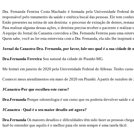
Dra. Fernanda Ferreira Costa Machado é formada pela Universidade Federal de 
responsável pelo tratamento da saúde e estética bucal das pessoas. Ele tem conhe
Estão presentes na rotina de um dentista: o processo de extração de dentes, restau
Para realizar alguma dessas ações, o dentista precisa receber o paciente e realizar
A equipe do Jornal da Canastra convidou a Dra. Fernanda Ferreira para uma entrev
Quem sabe, você ao ler esta entrevista com a Dra. Fernanda, ela não lhe inspirará s
Jornal da Canastra-Dra. Fernanda, por favor, fale-nos qual é a sua cidade de 
Dra.Fernanda Ferreira
Sou natural da cidade de Piumhi-MG.
Me formei em janeiro de 2020 pela Universidade Federal de Alfenas. Tenho curso 
Comecei meus atendimentos em maio de 2020 em Piumhi. A partir de outubro de 2
JCanastra-Por que escolheu este curso?
Dra.Fernanda
Porque odontologia é um curso que eu poderia devolver saúde e aleg
JCanastra - Qual é o seu maior desafio até agora?
Dra.Fernanda
Os maiores desafios e dificuldades têm sido fazer as pessoas chega
fazê-lo entender que aquilo é o melhor para ele nem sempre é uma tarefa fácil.