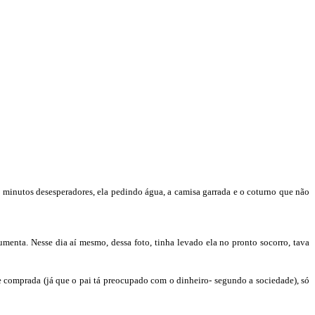
 minutos desesperadores, ela pedindo água, a camisa garrada e o coturno que não
aumenta. Nesse dia aí mesmo, dessa foto, tinha levado ela no pronto socorro, tava
ue comprada (já que o pai tá preocupado com o dinheiro- segundo a sociedade), só