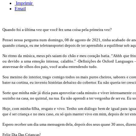
Imprimir
Email
Quando foi a última vez que você fez uma coisa pela primeira vez?
Pensei nessa pergunta num domingo, 08 de agosto de 2021, tinha acabado de anda
quando criança, eu me teletransportei depois de ter aprendido a equilibrar sob aqu
No ritmo da música, meus pés saiam do chão e meu coração batia. “Ahhh que frisso
ou devido a uma emoção intensa; calafrio.” -Definições de Oxford Languages –
atravessar de olhos dos pais, você acaba entendendo tudo.
Sou menino do interior, trago comigo todos os mais puros cheiros, sabores e cor
bater na cortina, eu invento histórias debaixo do cobertor. Eu não queria ter cresci
Sorte que minha mãe já dizia para aproveitar cada minuto e viver intensamente co
sozinho na casa, no quintal, na rua. Eu não aprendi a ter vergonha de ser eu. Eu so
Hoje, com minha filha, resgato e vivo. Tenho um diálogo bem de igual para igual
que é ser criança e no meu caso, eu só quis manter vivo em mim, depois de ter ent
Espero receber um dia uma mensagem dela, depois dos seus quase 30 anos, dizendo
Feliz Dia Das Crianças!