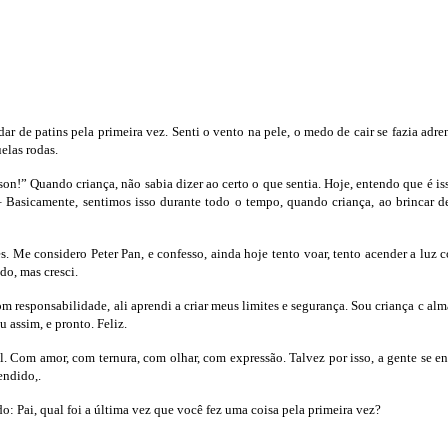
r de patins pela primeira vez. Senti o vento na pele, o medo de cair se fazia adr
elas rodas.
n!” Quando criança, não sabia dizer ao certo o que sentia. Hoje, entendo que é is
 Basicamente, sentimos isso durante todo o tempo, quando criança, ao brincar de
es. Me considero Peter Pan, e confesso, ainda hoje tento voar, tento acender a lu
do, mas cresci.
m responsabilidade, ali aprendi a criar meus limites e segurança. Sou criança c a
u assim, e pronto. Feliz.
. Com amor, com ternura, com olhar, com expressão. Talvez por isso, a gente se en
endido,.
: Pai, qual foi a última vez que você fez uma coisa pela primeira vez?