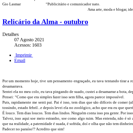
Gio Lasmar
“Publicitário e comunicador nato.
Ama arte, moda e blogar, idealmente t
Relicário da Alma - outubro
Detalhes
07 Agosto 2021
Acessos: 1603
Imprimir
Email
Por um momento hoje, tive um pensamento engraçado, eu tava tentando tirar a ro
desamarrava.
Sentei ela no meu colo, eu tava pingando de suado, custei a desamarrar a bota, dep
Pensei: “Como que era simples fazer isso sem filha, agora parece impossível.
Puts, rapidamente me senti pai. Pai é isso, tem dias que são difíceis de comer (
tossindo, estado febril...e depois levei ela no zoológico, acho que era eu que que
É louco. Tem dias loucos. Tem dias lindos. Ninguém conta isso pra gente. Por isso
Talvez, isso aqui soe meio estranho, soe como algo ruim. Mas entenda, não é só 
que na realidade, a paternidade é suada, é sofrida, doí e olha que não tem dinheir
Padecer no paraíso!? Acredito que sim!