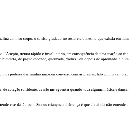
enalina em meu corpo, o sorriso grudado no rosto era o mesmo que existia em mim
so. “Arrepio, tremor rápido e involuntário, em consequência de uma reação ao frio
 bicicleta, de pique-esconde, queimada, xadrez...ou depois de aprontado e num
z com os poderes das minhas mãos,eu converso com as plantas, falo com o vento ao
lma, de coração sorridente, de não me aguentar quando toca alguma música e dançar
tende e se dá tão bem. Somos crianças, a diferença é que ela ainda não entende o