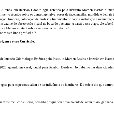
Alfenas, em Imersão Odontologia Estética pelo Instituto Marden Bastos e Imers
cimento técnico sobre os dentes, gengiva, ossos da face, maxilar, mordida e demais
ração, limpeza, colocação de próteses, tratamento de cáries, instalação e manutençã
 um exame de observação visual na boca do paciente. A partir dessa etapa, ele saberá
ista.Ela nos contará sobre sua jornada de trabalho!
obre esta linda profissão!?
origem e o seu Currículo.
de Imersão Odontologia Estética pelo Instituto Marden Bastos e Imersão em Harmon
020, quando me casei, mudei para Bambuí. Desde então trabalho nas duas cidades,
ria para as pessoas, além de ter influência de familiares. E desde o dia que entrei 
rem até meu consultório, acredito porque sou nova na cidade, além disso, ganhar a c