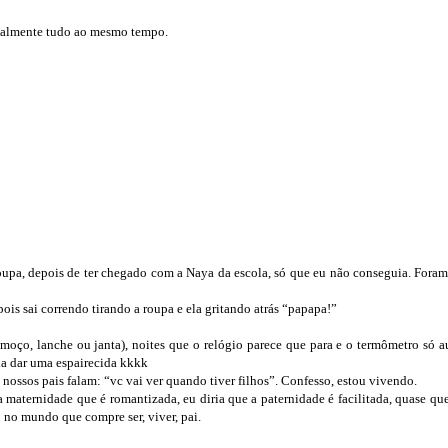
udo ao mesmo tempo.
upa, depois de ter chegado com a Naya da escola, só que eu não conseguia. Foram
ois sai correndo tirando a roupa e ela gritando atrás “papapa!”
almoço, lanche ou janta), noites que o relógio parece que para e o termômetro só 
ria dar uma espairecida kkkk
 nossos pais falam: “vc vai ver quando tiver filhos”. Confesso, estou vivendo.
a maternidade que é romantizada, eu diria que a paternidade é facilitada, quase q
o no mundo que compre ser, viver, pai.