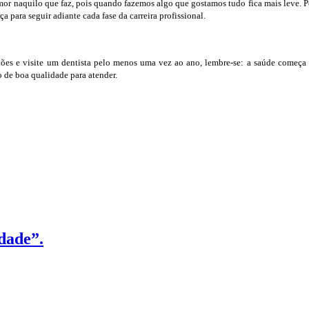
mor naquilo que faz, pois quando fazemos algo que gostamos tudo fica mais leve. P
a para seguir adiante cada fase da carreira profissional.
ções e visite um dentista pelo menos uma vez ao ano, lembre-se: a saúde começa 
o de boa qualidade para atender.
idade”.