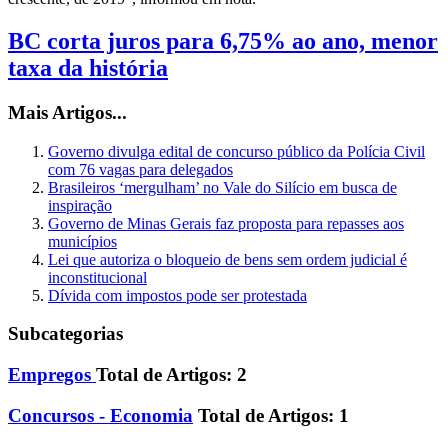
BC corta juros para 6,75% ao ano, menor
taxa da história
Mais Artigos...
Governo divulga edital de concurso público da Polícia Civil
com 76 vagas para delegados
Brasileiros ‘mergulham’ no Vale do Silício em busca de
inspiração
Governo de Minas Gerais faz proposta para repasses aos
municípios
Lei que autoriza o bloqueio de bens sem ordem judicial é
inconstitucional
Dívida com impostos pode ser protestada
Subcategorias
Empregos
Total de Artigos: 2
Concursos - Economia
Total de Artigos: 1