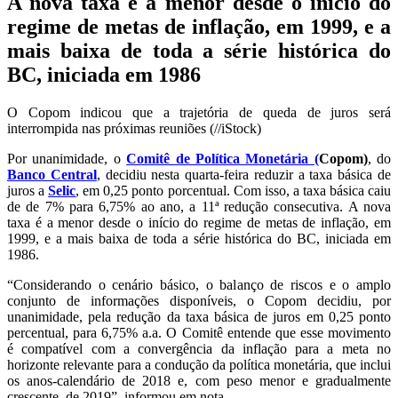
A nova taxa é a menor desde o início do
regime de metas de inflação, em 1999, e a
mais baixa de toda a série histórica do
BC, iniciada em 1986
O Copom indicou que a trajetória de queda de juros será
interrompida nas próximas reuniões (//iStock)
Por unanimidade, o
Comitê de Política Monetária (
Copom
)
, do
Banco Central
, decidiu nesta quarta-feira reduzir a taxa básica de
juros a
Selic
, em 0,25 ponto porcentual. Com isso, a taxa básica caiu
de de 7% para 6,75% ao ano, a 11ª redução consecutiva. A nova
taxa é a menor desde o início do regime de metas de inflação, em
1999, e a mais baixa de toda a série histórica do BC, iniciada em
1986.
“Considerando o cenário básico, o balanço de riscos e o amplo
conjunto de informações disponíveis, o Copom decidiu, por
unanimidade, pela redução da taxa básica de juros em 0,25 ponto
percentual, para 6,75% a.a. O Comitê entende que esse movimento
é compatível com a convergência da inflação para a meta no
horizonte relevante para a condução da política monetária, que inclui
os anos-calendário de 2018 e, com peso menor e gradualmente
crescente, de 2019”, informou em nota.