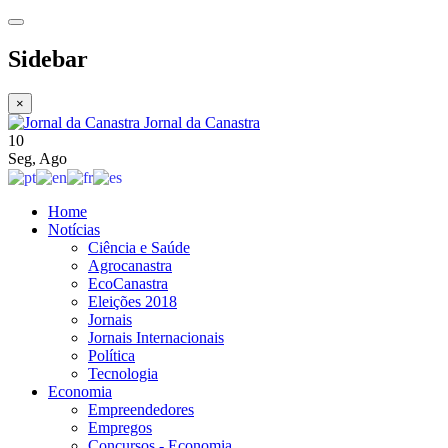
Sidebar
×
Jornal da Canastra
10
Seg
,
Ago
Home
Notícias
Ciência e Saúde
Agrocanastra
EcoCanastra
Eleições 2018
Jornais
Jornais Internacionais
Política
Tecnologia
Economia
Empreendedores
Empregos
Concursos - Economia