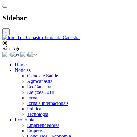
Sidebar
×
Jornal da Canastra
08
Sáb
,
Ago
Home
Notícias
Ciência e Saúde
Agrocanastra
EcoCanastra
Eleições 2018
Jornais
Jornais Internacionais
Política
Tecnologia
Economia
Empreendedores
Empregos
Concursos - Economia