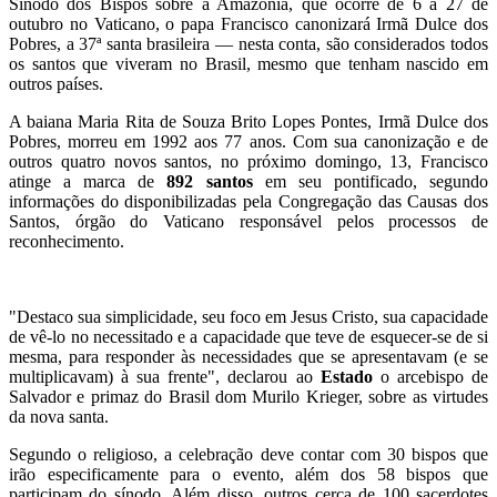
Sínodo dos Bispos sobre a Amazônia, que ocorre de 6 a 27 de
outubro no Vaticano, o papa Francisco canonizará Irmã Dulce dos
Pobres, a 37ª santa brasileira — nesta conta, são considerados todos
os santos que viveram no Brasil, mesmo que tenham nascido em
outros países.
A baiana Maria Rita de Souza Brito Lopes Pontes, Irmã Dulce dos
Pobres, morreu em 1992 aos 77 anos. Com sua canonização e de
outros quatro novos santos, no próximo domingo, 13, Francisco
atinge a marca de
892 santos
em seu pontificado, segundo
informações do disponibilizadas pela Congregação das Causas dos
Santos, órgão do Vaticano responsável pelos processos de
reconhecimento.
"Destaco sua simplicidade, seu foco em Jesus Cristo, sua capacidade
de vê-lo no necessitado e a capacidade que teve de esquecer-se de si
mesma, para responder às necessidades que se apresentavam (e se
multiplicavam) à sua frente", declarou ao
Estado
o arcebispo de
Salvador e primaz do Brasil dom Murilo Krieger, sobre as virtudes
da nova santa.
Segundo o religioso, a celebração deve contar com 30 bispos que
irão especificamente para o evento, além dos 58 bispos que
participam do sínodo. Além disso, outros cerca de 100 sacerdotes