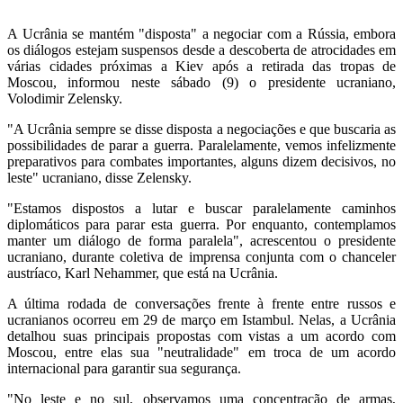
A Ucrânia se mantém "disposta" a negociar com a Rússia, embora
os diálogos estejam suspensos desde a descoberta de atrocidades em
várias cidades próximas a Kiev após a retirada das tropas de
Moscou, informou neste sábado (9) o presidente ucraniano,
Volodimir Zelensky.
"A Ucrânia sempre se disse disposta a negociações e que buscaria as
possibilidades de parar a guerra. Paralelamente, vemos infelizmente
preparativos para combates importantes, alguns dizem decisivos, no
leste" ucraniano, disse Zelensky.
"Estamos dispostos a lutar e buscar paralelamente caminhos
diplomáticos para parar esta guerra. Por enquanto, contemplamos
manter um diálogo de forma paralela", acrescentou o presidente
ucraniano, durante coletiva de imprensa conjunta com o chanceler
austríaco, Karl Nehammer, que está na Ucrânia.
A última rodada de conversações frente à frente entre russos e
ucranianos ocorreu em 29 de março em Istambul. Nelas, a Ucrânia
detalhou suas principais propostas com vistas a um acordo com
Moscou, entre elas sua "neutralidade" em troca de um acordo
internacional para garantir sua segurança.
"No leste e no sul, observamos uma concentração de armas,