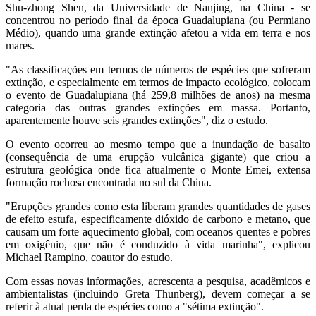
Shu-zhong Shen, da Universidade de Nanjing, na China - se
concentrou no período final da época Guadalupiana (ou Permiano
Médio), quando uma grande extinção afetou a vida em terra e nos
mares.
"As classificações em termos de números de espécies que sofreram
extinção, e especialmente em termos de impacto ecológico, colocam
o evento de Guadalupiana (há 259,8 milhões de anos) na mesma
categoria das outras grandes extinções em massa. Portanto,
aparentemente houve seis grandes extinções", diz o estudo.
O evento ocorreu ao mesmo tempo que a inundação de basalto
(consequência de uma erupção vulcânica gigante) que criou a
estrutura geológica onde fica atualmente o Monte Emei, extensa
formação rochosa encontrada no sul da China.
"Erupções grandes como esta liberam grandes quantidades de gases
de efeito estufa, especificamente dióxido de carbono e metano, que
causam um forte aquecimento global, com oceanos quentes e pobres
em oxigênio, que não é conduzido à vida marinha", explicou
Michael Rampino, coautor do estudo.
Com essas novas informações, acrescenta a pesquisa, acadêmicos e
ambientalistas (incluindo Greta Thunberg), devem começar a se
referir à atual perda de espécies como a "sétima extinção".