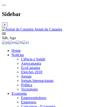
Sidebar
×
Jornal da Canastra
08
Sáb
,
Ago
Home
Notícias
Ciência e Saúde
Agrocanastra
EcoCanastra
Eleições 2018
Jornais
Jornais Internacionais
Política
Tecnologia
Economia
Empreendedores
Empregos
Concursos - Economia