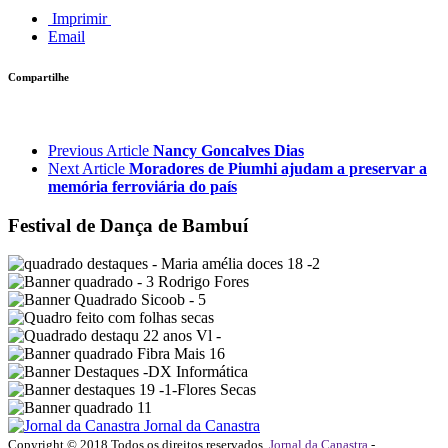
Imprimir
Email
Compartilhe
Previous Article
Nancy Goncalves Dias
Next Article
Moradores de Piumhi ajudam a preservar a
memória ferroviária do país
Festival de Dança de Bambuí
Jornal da Canastra
Copyright © 2018 Todos os direitos reservados.
Jornal da Canastra
-