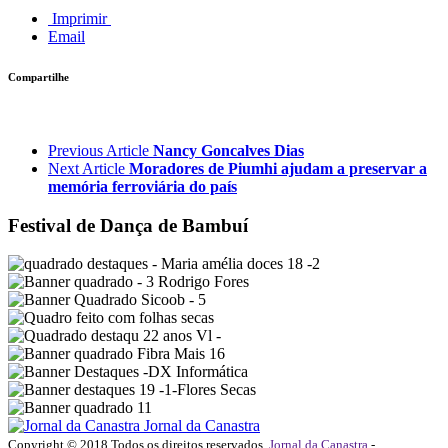
Imprimir
Email
Compartilhe
Previous Article
Nancy Goncalves Dias
Next Article
Moradores de Piumhi ajudam a preservar a
memória ferroviária do país
Festival de Dança de Bambuí
Jornal da Canastra
Copyright © 2018 Todos os direitos reservados.
Jornal da Canastra
-