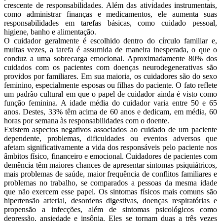
crescente de responsabilidades. Além das atividades instrumentais,
como administrar finanças e medicamentos, ele aumenta suas
responsabilidades em tarefas básicas, como cuidado pessoal,
higiene, banho e alimentação.
O cuidador geralmente é escolhido dentro do círculo familiar e,
muitas vezes, a tarefa é assumida de maneira inesperada, o que o
conduz a uma sobrecarga emocional. Aproximadamente 80% dos
cuidados com os pacientes com doenças neurodegenerativas são
providos por familiares. Em sua maioria, os cuidadores são do sexo
feminino, especialmente esposas ou filhas do paciente. O fato reflete
um padrão cultural em que o papel de cuidador ainda é visto como
função feminina. A idade média do cuidador varia entre 50 e 65
anos. Destes, 33% têm acima de 60 anos e dedicam, em média, 60
horas por semana às responsabilidades com o doente.
Existem aspectos negativos associados ao cuidado de um paciente
dependente, problemas, dificuldades ou eventos adversos que
afetam significativamente a vida dos responsáveis pelo paciente nos
âmbitos físico, financeiro e emocional. Cuidadores de pacientes com
demência têm maiores chances de apresentar sintomas psiquiátricos,
mais problemas de saúde, maior frequência de conflitos familiares e
problemas no trabalho, se comparados a pessoas da mesma idade
que não exercem esse papel. Os sintomas físicos mais comuns são
hipertensão arterial, desordens digestivas, doenças respiratórias e
propensão a infecções, além de sintomas psicológicos como
depressão, ansiedade e insônia. Eles se tornam duas a três vezes