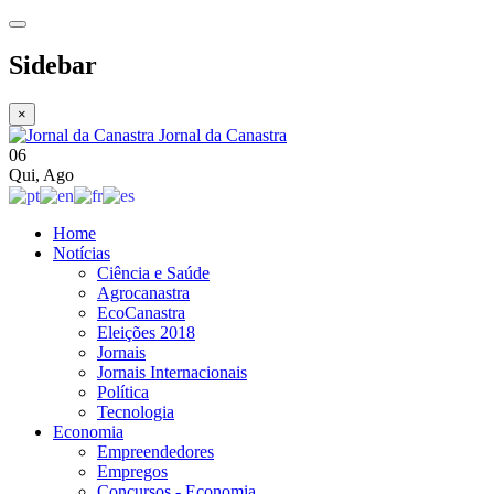
Sidebar
×
Jornal da Canastra
06
Qui
,
Ago
Home
Notícias
Ciência e Saúde
Agrocanastra
EcoCanastra
Eleições 2018
Jornais
Jornais Internacionais
Política
Tecnologia
Economia
Empreendedores
Empregos
Concursos - Economia