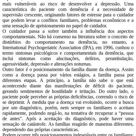
mais vulneráveis ao risco de desenvolver a depressão. Uma
característica do paciente com demência é a necessidade de
supervisão crescente, originando fatores de estresse para o cuidador
que podem levar a conflitos familiares, problemas econômicos e a
uma sensação de aprisionamento no papel de cuidador.
O cuidador passa a sofrer também a influência dos aspectos
comportamentais. Não há consenso na literatura sobre o conceito de
distúrbios do comportamento na demência, no entanto, a
International Psychogeriatric Association (IPA), em 1996, cunhou o
termo sintomas psicológicos e comportamentais da demência, que
inclui sintomas como alucinações, delírios, perambulação,
agressividade, depressão e alterações noturnas.
Outro fator é o posicionamento da família diante da doença. Assim
como a doença passa por vários estágios, a família passa por
diferentes etapas. A princípio, a família não sabe o que está
acontecendo diante das manifestações de déficit do paciente,
gerando sentimentos de hostilidade e irritação. Do outro lado, o
paciente pode perceber as próprias deficiências, correndo o risco de
se deprimir. À medida que a doença vai evoluindo, ocorre a busca
por um diagnóstico, porém, nem sempre os familiares o aceitam
rapidamente, podendo negá-lo, na tentativa de recuperar a “pessoa
de antes”. Após a aceitação do diagnóstico, pode haver uma
sensação de catástrofe. As famílias reagirão de maneiras diferentes,
dependendo das próprias características.
Podem ocorrer três posicionamentos indesejáveis entre os familiares: