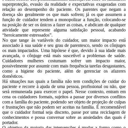
superproteção, evasão da realidade e expectativas exageradas com
relação ao desempenho do paciente. Os parentes que negam a
doença são geralmente os que mais sofrem; já os que assumem a
função de cuidador tendem a monopolizar a função, colocando-se
na posição de ser os únicos a fazer as coisas, e abdicam de qualquer
atividade que represente alguma satisfação pessoal, acabando
“heroicamente estressados”.
No que tange às variáveis do cuidador, um maior impacto está
associado à sua saúde e seu grau de parentesco, sendo os cônjuges
os mais impactados. Uma hipótese é que, devido à sua idade mais
avançada, o cônjuge está mais suscetível a problemas de saúde.
Cuidadores mulheres costumam sofrer um impacto maior,
possivelmente por assumir com mais frequência tarefas desgastantes,
como a higiene do paciente, além de gerenciar os afazeres
domésticos.
Há situações nas quais a família não tem condições de cuidar do
paciente e recorre à ajuda de uma pessoa, profissional ou não, que
será remunerada para exercer o papel. Nesse contexto, entram em
cena os cuidadores formais, sujeitos a passar por diversos conflitos
com a família do paciente, podendo ser objeto de projeção de culpas
e frustrações que não podem ser aceitas na família. É recomendável
que o cuidador formal seja discreto, passe por uma reciclagem de
conhecimentos e possa conversar sobre as ansiedades das quais é
portador.
O objetivo da maioria das intervenções é mudar a forma como o