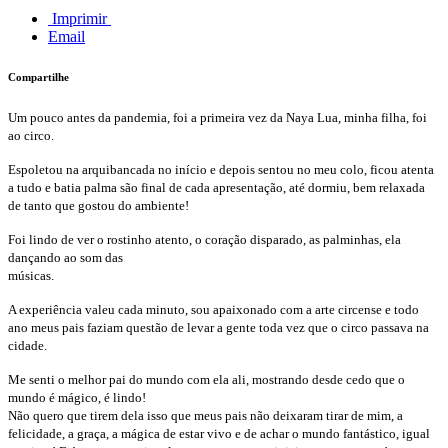
Imprimir
Email
Compartilhe
Um pouco antes da pandemia, foi a primeira vez da Naya Lua, minha filha, foi
ao circo.
Espoletou na arquibancada no início e depois sentou no meu colo, ficou atenta
a tudo e batia palma são final de cada apresentação, até dormiu, bem relaxada
de tanto que gostou do ambiente!
Foi lindo de ver o rostinho atento, o coração disparado, as palminhas, ela
dançando ao som das
músicas.
A experiência valeu cada minuto, sou apaixonado com a arte circense e todo
ano meus pais faziam questão de levar a gente toda vez que o circo passava na
cidade.
Me senti o melhor pai do mundo com ela ali, mostrando desde cedo que o
mundo é mágico, é lindo!
Não quero que tirem dela isso que meus pais não deixaram tirar de mim, a
felicidade, a graça, a mágica de estar vivo e de achar o mundo fantástico, igual