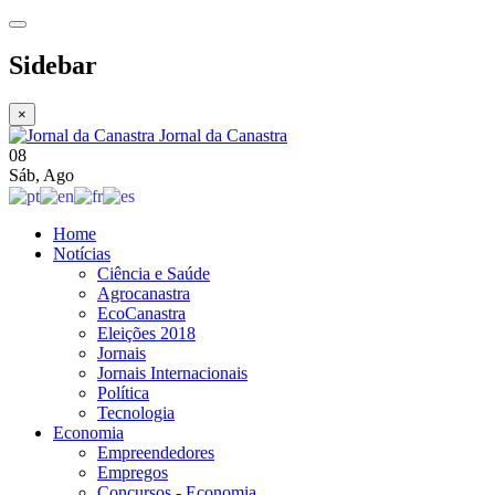
Sidebar
×
Jornal da Canastra
08
Sáb
,
Ago
Home
Notícias
Ciência e Saúde
Agrocanastra
EcoCanastra
Eleições 2018
Jornais
Jornais Internacionais
Política
Tecnologia
Economia
Empreendedores
Empregos
Concursos - Economia