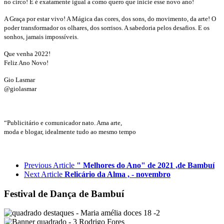
no circo! E é exatamente igual a como quero que inicie esse novo ano!
A Graça por estar vivo! A Mágica das cores, dos sons, do movimento, da arte! O
poder transformador os olhares, dos sorrisos. A sabedoria pelos desafios. E os
sonhos, jamais impossíveis.
Que venha 2022!
Feliz Ano Novo!
Gio Lasmar
@giolasmar
“Publicitário e comunicador nato. Ama arte,
moda e blogar, idealmente tudo ao mesmo tempo
Previous Article
" Melhores do Ano" de 2021 ,de Bambuí
Next Article
Relicário da Alma , - novembro
Festival de Dança de Bambuí