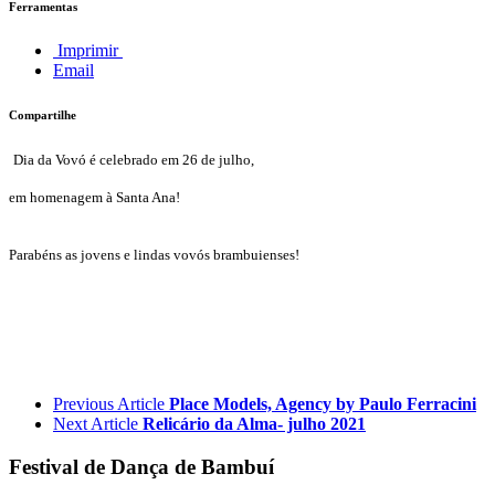
Ferramentas
Imprimir
Email
Compartilhe
Dia da Vovó é celebrado em 26 de julho,
em homenagem à Santa Ana!
Parabéns as jovens e lindas vovós brambuienses!
Previous Article
Place Models, Agency by Paulo Ferracini
Next Article
Relicário da Alma- julho 2021
Festival de Dança de Bambuí