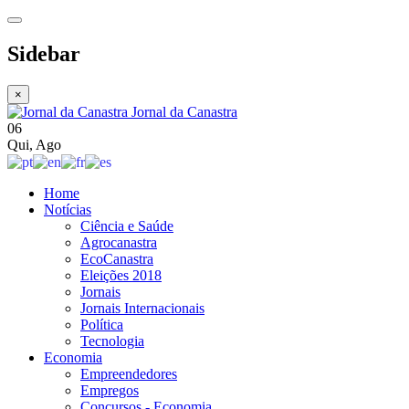
Sidebar
×
Jornal da Canastra
06
Qui
,
Ago
Home
Notícias
Ciência e Saúde
Agrocanastra
EcoCanastra
Eleições 2018
Jornais
Jornais Internacionais
Política
Tecnologia
Economia
Empreendedores
Empregos
Concursos - Economia