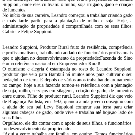
Suppioni, onde eles cultivam: o milho, soja irrigado, gado e criação
de jumentos.
No início de sua carreira, Leandro começou a trabalhar criando gado
e mais tarde partiu para a plantação de milho e soja. Hoje, a
administração da propriedade é compartilhada com os seus filhos:
Gabriel e Felipe Suppioni.
Leandro Suppioni, Produtor Rural fruto da resiliência, competência
e profissionalismo, trabalhando ao lado de funcionários profissionais
que o ajudam no desenvolvimento da propriedade;Fazenda do Sino
é uma referência nacional em Empreendedor Rural!
O otimismo e alegria é estampada no rosto de Leandro Suppioni,
produtor que veio para Bambuí há muitos anos para cultivar o seu
pedaçinho de terra. E depois de vários anos trabalhando arduamente
no campo, hoje a sua fazenda tornou-se referência com a plantação
de soja, milho, serviços em silagem , criação de gado, de jumentos
entre outros. Filho de produtor rural, Leandro Suppioni diz que veio
de Bragança Paulista, em 1993, quando ainda jovem conseguiu com
a ajuda de seu pai Levy Suppioni comprar sua terra para criar
algumas cabeças de gado, onde vive e trabalha até hoje,ao lado de
seus filhos.
Orgulhoso, ele diz contar com o apoio de seus filhos, e funcionários,
no desenvolvimento da propriedade.
“Aqui a gente trabalha em família, em equipe. Temos funcionários