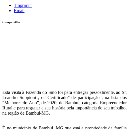
Imprimir
Email
Compartilhe
Esta visita à Fazenda do Sino foi para entregar pessoalmente, ao Sr.
Leandro Suppioni , o “Certificado” de participação , na lista dos
“Melhores do Ano”, de 2020, de Bambuí, categoria Empreendedor
Rural e para resgatar a sua história pela importância de seu trabalho,
na região de Bambuí-MG.
É no município de Bambuí, MG que está a propriedade da família