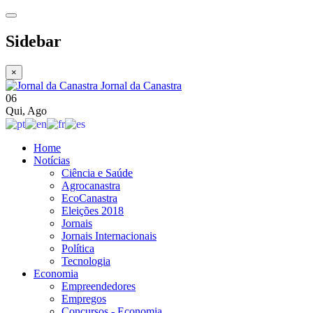
Sidebar
×
Jornal da Canastra
06
Qui
,
Ago
Home
Notícias
Ciência e Saúde
Agrocanastra
EcoCanastra
Eleições 2018
Jornais
Jornais Internacionais
Política
Tecnologia
Economia
Empreendedores
Empregos
Concursos - Economia