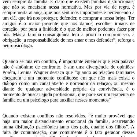
vêm sempre da família. É claro que existem famílias disfuncionais,
que não se encaixam nessa normativa. Mas por via de regra, é
sempre nesta aliança, que nos sentimos importantes e pertencendo a
um clã, que irá nos proteger, defender, e comprar a nossa briga. Ter
amigos é o maior presente que nos damos, escolher irmãos de
coração, por pura a finidade é o que de melhor podemos fazer por
nós. Mas a família consanguínea tem a priori o compromisso, a
obrigação, a responsabilidade de nos amar e nos defender”, reforça a
neuropsicóloga.
Quando se fala em conflito, é importante entender que esta palavra
não é sinônimo de confronto, é sim uma divergência de opiniões.
Porém, Lenina Wagner destaca que “quando as relações familiares
chegarem a um momento conflituoso em que não mais exista o
diálogo como um canal aberto e norteador da relação, ou mesmo
diante de qualquer adversidade própria da convivência, é o
momento de buscar ajuda profissional, que pode ser um terapeuta de
família ou um psicólogo para auxiliar nesses momentos”
Quando existem conflitos não resolvidos, “é muito provável que
haja um maior distanciamento emocional da família, acarretando
numa disfunção psicológica tanto dos pais, quanto dos filhos”. A
falta de comunicação, que comumente é o fato gerador desses