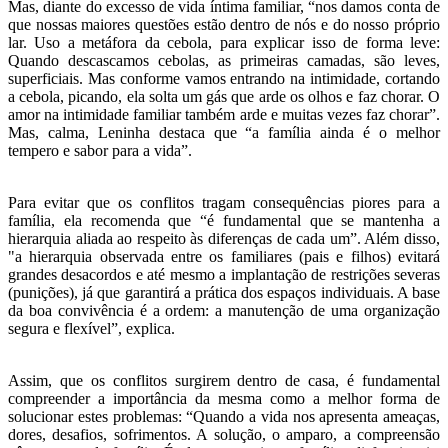
Mas, diante do excesso de vida íntima familiar, “nos damos conta de
que nossas maiores questões estão dentro de nós e do nosso próprio
lar. Uso a metáfora da cebola, para explicar isso de forma leve:
Quando descascamos cebolas, as primeiras camadas, são leves,
superficiais. Mas conforme vamos entrando na intimidade, cortando
a cebola, picando, ela solta um gás que arde os olhos e faz chorar. O
amor na intimidade familiar também arde e muitas vezes faz chorar”.
Mas, calma, Leninha destaca que “a família ainda é o melhor
tempero e sabor para a vida”.
Para evitar que os conflitos tragam consequências piores para a
família, ela recomenda que “é fundamental que se mantenha a
hierarquia aliada ao respeito às diferenças de cada um”. Além disso,
"a hierarquia observada entre os familiares (pais e filhos) evitará
grandes desacordos e até mesmo a implantação de restrições severas
(punições), já que garantirá a prática dos espaços individuais. A base
da boa convivência é a ordem: a manutenção de uma organização
segura e flexível”, explica.
Assim, que os conflitos surgirem dentro de casa, é fundamental
compreender a importância da mesma como a melhor forma de
solucionar estes problemas: “Quando a vida nos apresenta ameaças,
dores, desafios, sofrimentos. A solução, o amparo, a compreensão