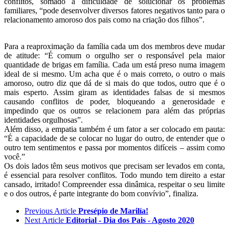
conflitos, somado à dificuldade de solucionar os problemas
familiares, “pode desenvolver diversos fatores negativos tanto para o
relacionamento amoroso dos pais como na criação dos filhos”.
Para a reaproximação da família cada um dos membros deve mudar
de atitude: “É comum o orgulho ser o responsável pela maior
quantidade de brigas em família. Cada um está preso numa imagem
ideal de si mesmo. Um acha que é o mais correto, o outro o mais
amoroso, outro diz que dá de si mais do que todos, outro que é o
mais esperto. Assim giram as identidades falsas de si mesmos
causando conflitos de poder, bloqueando a generosidade e
impedindo que os outros se relacionem para além das próprias
identidades orgulhosas”.
Além disso, a empatia também é um fator a ser colocado em pauta:
“É a capacidade de se colocar no lugar do outro, de entender que o
outro tem sentimentos e passa por momentos difíceis – assim como
você.”
Os dois lados têm seus motivos que precisam ser levados em conta,
é essencial para resolver conflitos. Todo mundo tem direito a estar
cansado, irritado! Compreender essa dinâmica, respeitar o seu limite
e o dos outros, é parte integrante do bom convívio”, finaliza.
Previous Article
Presépio de Marilía!
Next Article
Editorial - Dia dos Pais - Agosto 2020