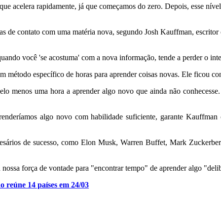
so que acelera rapidamente, já que começamos do zero. Depois, esse nív
as de contato com uma matéria nova, segundo Josh Kauffman, escritor e 
quando você 'se acostuma' com a nova informação, tende a perder o inte
 método específico de horas para aprender coisas novas. Ele ficou co
a pelo menos uma hora a aprender algo novo que ainda não conhecesse
prenderíamos algo novo com habilidade suficiente, garante Kauffman 
resários de sucesso, como Elon Musk, Warren Buffet, Mark Zuckerber
a nossa força de vontade para "encontrar tempo" de aprender algo "deli
o reúne 14 países em 24/03