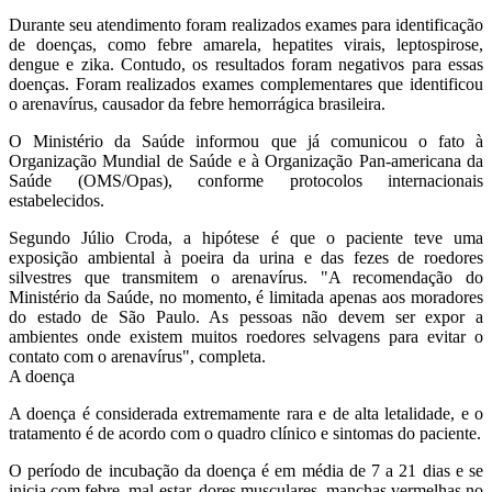
Durante seu atendimento foram realizados exames para identificação
de doenças, como febre amarela, hepatites virais, leptospirose,
dengue e zika. Contudo, os resultados foram negativos para essas
doenças. Foram realizados exames complementares que identificou
o arenavírus, causador da febre hemorrágica brasileira.
O Ministério da Saúde informou que já comunicou o fato à
Organização Mundial de Saúde e à Organização Pan-americana da
Saúde (OMS/Opas), conforme protocolos internacionais
estabelecidos.
Segundo Júlio Croda, a hipótese é que o paciente teve uma
exposição ambiental à poeira da urina e das fezes de roedores
silvestres que transmitem o arenavírus. "A recomendação do
Ministério da Saúde, no momento, é limitada apenas aos moradores
do estado de São Paulo. As pessoas não devem ser expor a
ambientes onde existem muitos roedores selvagens para evitar o
contato com o arenavírus", completa.
A doença
A doença é considerada extremamente rara e de alta letalidade, e o
tratamento é de acordo com o quadro clínico e sintomas do paciente.
O período de incubação da doença é em média de 7 a 21 dias e se
inicia com febre, mal-estar, dores musculares, manchas vermelhas no