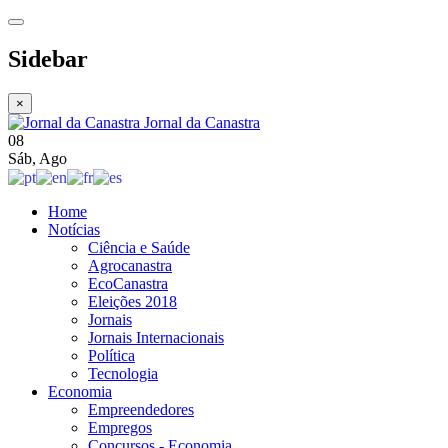
Sidebar
×
Jornal da Canastra
08
Sáb
,
Ago
Home
Notícias
Ciência e Saúde
Agrocanastra
EcoCanastra
Eleições 2018
Jornais
Jornais Internacionais
Política
Tecnologia
Economia
Empreendedores
Empregos
Concursos - Economia