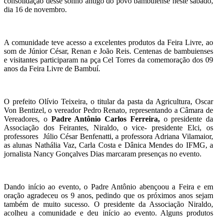
consolidação desse sonho antigo do povo bambuiense neste sábado,
dia 16 de novembro.
A comunidade teve acesso a excelentes produtos da Feira Livre, ao
som de Júnior César, Renan e João Reis. Centenas de bambuienses
e visitantes participaram na pça Cel Torres da comemoração dos 09
anos da Feira Livre de Bambuí.
O prefeito Olívio Teixeira, o titular da pasta da Agricultura, Oscar
Von Bentizel, o vereador Pedro Renato, representando a Câmara de
Vereadores, o
Padre Antônio Carlos Ferreira,
o presidente da
Associação dos Feirantes, Niraldo, o vice- presidente Elci, os
professores Júlio César Benfenatti, a professora Adriana Vilamaior,
as alunas Nathália Vaz, Carla Costa e Dânica Mendes do IFMG, a
jornalista Nancy Gonçalves Dias marcaram presenças no evento.
Dando início ao evento, o Padre Antônio abençoou a Feira e em
oração agradeceu os 9 anos, pedindo que os próximos anos sejam
também de muito sucesso. O presidente da Associação Niraldo,
acolheu a comunidade e deu início ao evento. Alguns produtos