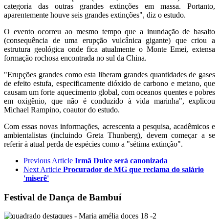
categoria das outras grandes extinções em massa. Portanto,
aparentemente houve seis grandes extinções", diz o estudo.
O evento ocorreu ao mesmo tempo que a inundação de basalto
(consequência de uma erupção vulcânica gigante) que criou a
estrutura geológica onde fica atualmente o Monte Emei, extensa
formação rochosa encontrada no sul da China.
"Erupções grandes como esta liberam grandes quantidades de gases
de efeito estufa, especificamente dióxido de carbono e metano, que
causam um forte aquecimento global, com oceanos quentes e pobres
em oxigênio, que não é conduzido à vida marinha", explicou
Michael Rampino, coautor do estudo.
Com essas novas informações, acrescenta a pesquisa, acadêmicos e
ambientalistas (incluindo Greta Thunberg), devem começar a se
referir à atual perda de espécies como a "sétima extinção".
Previous Article
Irmã Dulce será canonizada
Next Article
Procurador de MG que reclama do salário
'miserê'
Festival de Dança de Bambuí