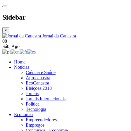
Sidebar
×
Jornal da Canastra
08
Sáb
,
Ago
Home
Notícias
Ciência e Saúde
Agrocanastra
EcoCanastra
Eleições 2018
Jornais
Jornais Internacionais
Política
Tecnologia
Economia
Empreendedores
Empregos
Concursos - Economia