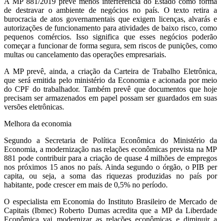
A MP 881/2019 prevê menos interferência do Estado como forma
de destravar o ambiente de negócios no país. O texto retira a
burocracia de atos governamentais que exigem licenças, alvarás e
autorizações de funcionamento para atividades de baixo risco, como
pequenos comércios. Isso significa que esses negócios poderão
começar a funcionar de forma segura, sem riscos de punições, como
multas ou cancelamento das operações empresariais.
A MP prevê, ainda, a criação da Carteira de Trabalho Eletrônica,
que será emitida pelo ministério da Economia e acionada por meio
do CPF do trabalhador. Também prevê que documentos que hoje
precisam ser armazenados em papel possam ser guardados em suas
versões eletrônicas.
Melhora da economia
Segundo a Secretaria de Política Econômica do Ministério da
Economia, a modernização nas relações econômicas prevista na MP
881 pode contribuir para a criação de quase 4 milhões de empregos
nos próximos 15 anos no país. Ainda segundo o órgão, o PIB per
capita, ou seja, a soma das riquezas produzidas no país por
habitante, pode crescer em mais de 0,5% no período.
O especialista em Economia do Instituto Brasileiro de Mercado de
Capitais (Ibmec) Roberto Dumas acredita que a MP da Liberdade
Econômica vai modernizar as relações econômicas e diminuir a