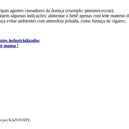
cipais agentes causadores da doença (exemplo: pneumococcus).
stem algumas indicações: alimentar o bebê apenas com leite materno d
ança evitar ambientes com atmosfera poluída, como fumaça de cigarro;
tos industrializados
 de mama !
do por KAZUO.SITE.