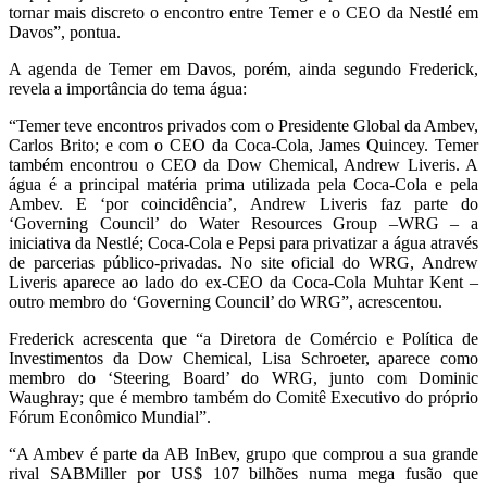
tornar mais discreto o encontro entre Temer e o CEO da Nestlé em
Davos”, pontua.
A agenda de Temer em Davos, porém, ainda segundo Frederick,
revela a importância do tema água:
“Temer teve encontros privados com o Presidente Global da Ambev,
Carlos Brito; e com o CEO da Coca-Cola, James Quincey. Temer
também encontrou o CEO da Dow Chemical, Andrew Liveris. A
água é a principal matéria prima utilizada pela Coca-Cola e pela
Ambev. E ‘por coincidência’, Andrew Liveris faz parte do
‘Governing Council’ do Water Resources Group –WRG – a
iniciativa da Nestlé; Coca-Cola e Pepsi para privatizar a água através
de parcerias público-privadas. No site oficial do WRG, Andrew
Liveris aparece ao lado do ex-CEO da Coca-Cola Muhtar Kent –
outro membro do ‘Governing Council’ do WRG”, acrescentou.
Frederick acrescenta que “a Diretora de Comércio e Política de
Investimentos da Dow Chemical, Lisa Schroeter, aparece como
membro do ‘Steering Board’ do WRG, junto com Dominic
Waughray; que é membro também do Comitê Executivo do próprio
Fórum Econômico Mundial”.
“A Ambev é parte da AB InBev, grupo que comprou a sua grande
rival SABMiller por US$ 107 bilhões numa mega fusão que