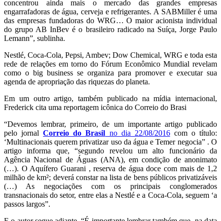
concentrou ainda mais o mercado das grandes empresas
engarrafadoras de água, cerveja e refrigerantes. A SABMiller é uma
das empresas fundadoras do WRG… O maior acionista individual
do grupo AB InBev é o brasileiro radicado na Suíça, Jorge Paulo
Lemann”, sublinha.
Nestlé, Coca-Cola, Pepsi, Ambev; Dow Chemical, WRG e toda esta
rede de relações em torno do Fórum Econômico Mundial revelam
como o big business se organiza para promover e executar sua
agenda de apropriação das riquezas do planeta.
Em um outro artigo, também publicado na mídia internacional,
Frederick cita uma reportagem icônica do Correio do Brasi
“Devemos lembrar, primeiro, de um importante artigo publicado
pelo jornal
Correio do Brasil
no dia 22/08/2016
com o título:
‘Multinacionais querem privatizar uso da água e Temer negocia” . O
artigo informa que, “segundo revelou um alto funcionário da
Agência Nacional de Águas (ANA), em condição de anonimato
(…). O Aquífero Guarani , reserva de água doce com mais de 1,2
milhão de km²; deverá constar na lista de bens públicos privatizáveis
(…) As negociações com os principais conglomerados
transnacionais do setor, entre elas a Nestlé e a Coca-Cola, seguem ‘a
passos largos”.
E o autor segue adiante. “É importante lembrar também que, na data