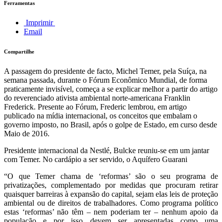
Ferramentas
Imprimir
Email
Compartilhe
A passagem do presidente de facto, Michel Temer, pela Suíça, na
semana passada, durante o Fórum Econômico Mundial, de forma
praticamente invisível, começa a se explicar melhor a partir do artigo
do reverenciado ativista ambiental norte-americana Franklin
Frederick. Presente ao Fórum, Frederic lembrou, em artigo
publicado na mídia internacional, os conceitos que embalam o
governo imposto, no Brasil, após o golpe de Estado, em curso desde
Maio de 2016.
Presidente internacional da Nestlé, Bulcke reuniu-se em um jantar
com Temer. No cardápio a ser servido, o Aquífero Guarani
“O que Temer chama de ‘reformas’ são o seu programa de
privatizações, complementado por medidas que procuram retirar
quaisquer barreiras à expansão do capital, sejam elas leis de proteção
ambiental ou de direitos de trabalhadores. Como programa político
estas ‘reformas’ não têm – nem poderiam ter – nenhum apoio da
população e por isso devem ser apresentadas como uma