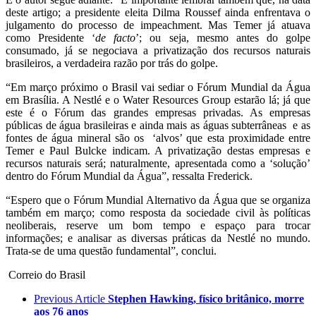
deste artigo; a presidente eleita Dilma Roussef ainda enfrentava o
julgamento do processo de impeachment. Mas Temer já atuava
como Presidente ‘
de facto
’; ou seja, mesmo antes do golpe
consumado, já se negociava a privatização dos recursos naturais
brasileiros, a verdadeira razão por trás do golpe.
“Em março próximo o Brasil vai sediar o Fórum Mundial da Água
em Brasília. A Nestlé e o Water Resources Group estarão lá; já que
este é o Fórum das grandes empresas privadas. As empresas
públicas de água brasileiras e ainda mais as águas subterrâneas e as
fontes de água mineral são os ‘alvos’ que esta proximidade entre
Temer e Paul Bulcke indicam. A privatização destas empresas e
recursos naturais será; naturalmente, apresentada como a ‘solução’
dentro do Fórum Mundial da Água”, ressalta Frederick.
“Espero que o Fórum Mundial Alternativo da Água que se organiza
também em março; como resposta da sociedade civil às políticas
neoliberais, reserve um bom tempo e espaço para trocar
informações; e analisar as diversas práticas da Nestlé no mundo.
Trata-se de uma questão fundamental”, conclui.
Correio do Brasil
Previous Article
Stephen Hawking, físico britânico, morre
aos 76 anos