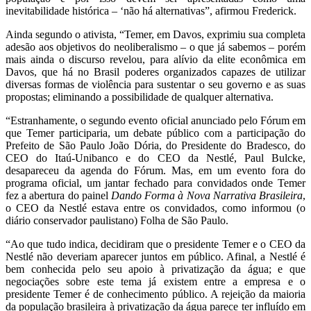
inevitabilidade histórica – ‘não há alternativas”, afirmou Frederick.
Ainda segundo o ativista, “Temer, em Davos, exprimiu sua completa
adesão aos objetivos do neoliberalismo – o que já sabemos – porém
mais ainda o discurso revelou, para alívio da elite econômica em
Davos, que há no Brasil poderes organizados capazes de utilizar
diversas formas de violência para sustentar o seu governo e as suas
propostas; eliminando a possibilidade de qualquer alternativa.
“Estranhamente, o segundo evento oficial anunciado pelo Fórum em
que Temer participaria, um debate público com a participação do
Prefeito de São Paulo João Dória, do Presidente do Bradesco, do
CEO do Itaú-Unibanco e do CEO da Nestlé, Paul Bulcke,
desapareceu da agenda do Fórum. Mas, em um evento fora do
programa oficial, um jantar fechado para convidados onde Temer
fez a abertura do painel
Dando Forma à Nova Narrativa Brasileira
,
o CEO da Nestlé estava entre os convidados, como informou (o
diário conservador paulistano) Folha de São Paulo.
“Ao que tudo indica, decidiram que o presidente Temer e o CEO da
Nestlé não deveriam aparecer juntos em público. Afinal, a Nestlé é
bem conhecida pelo seu apoio à privatização da água; e que
negociações sobre este tema já existem entre a empresa e o
presidente Temer é de conhecimento público. A rejeição da maioria
da população brasileira à privatização da água parece ter influído em